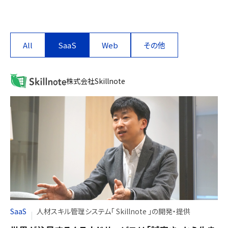
All
SaaS
Web
その他
株式会社Skillnote
SaaS
人材スキル管理システム「 Skillnote 」の開発・提供