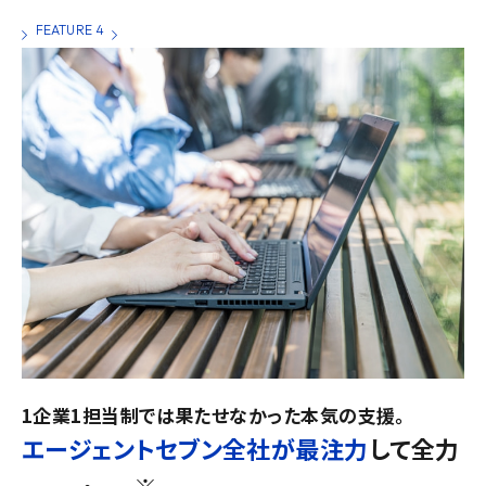
FEATURE 4
1企業1担当制では果たせなかった本気の支援。
エージェントセブン全社が最注力
して
全力
※