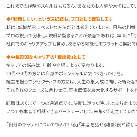
これまでの経験やスキルはもちろん、あなたのお人柄や大切にして
◆「転職しない」という選択肢も、プロとして提案します
私は、転職が常にベストな方法だとは考えていません。 目先の利益
プロの視点で分析し、現職に留まることが最善であれば、率直に「今
社内でのキャリアアップも含め、あらゆる可能性をフラットに検討で
◆中長期的なキャリアの「相談役」として
キャリアの悩みは、年齢や立場によって変わります。
20代・30代の方には自身のポテンシャルに気づくきっかけを。
経営を担うエグゼクティブの方には、人生の集大成に向けた新たな
それぞれのフェーズに合わせて、市場価値を最大化するサポートを行
転職はあくまで一つの通過点です。決断に迷った時、ふと立ち止まり
いつでも本音で相談できるパートナーとして、末永く伴走させていた
「自分のキャリアについて悩んでいる」「本音を話せる相談役が欲し