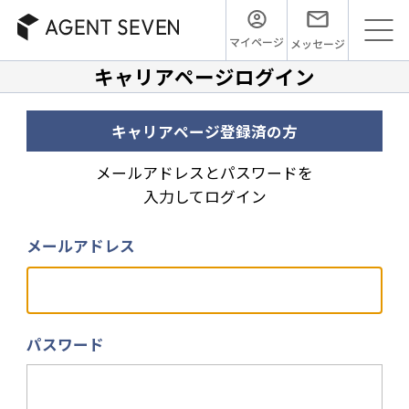
マイページ
メッセージ
キャリアページログイン
キャリアページ登録済の方
メールアドレスとパスワードを
入力してログイン
メールアドレス
パスワード